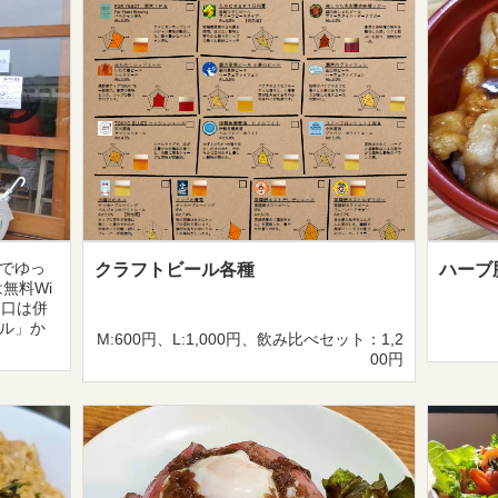
でゆっ
クラフトビール各種
ハーブ
無料Wi
り口は併
ル」か
M:600円、L:1,000円、飲み比べセット：1,2
00円