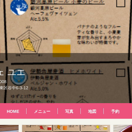
ェ ユエ
008
区谷中6-3-12
HOME
メニュー
写真
地図
予約