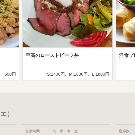
至高のローストビーフ丼
洋食プ
650円
S:1400円、M:1600円、L:1800円
ユエ）
営業時間
火・水・木・金
座席数