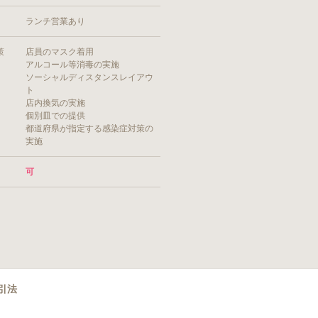
ランチ営業あり
策
店員のマスク着用
アルコール等消毒の実施
ソーシャルディスタンスレイアウ
ト
店内換気の実施
個別皿での提供
都道府県が指定する感染症対策の
実施
可
引法